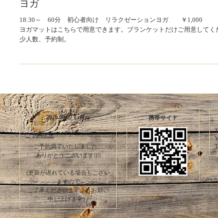
ヨガ
18:30～ 60分 初心者向け リラクゼーションヨガ ￥1,000
ヨガマットはこちらで用意できます。ブランケットだけご用意してく
少人数、予約制。
2026.08.07 Friday
携帯サイト
T
ご予約状況
Y
T
ご予約満了いたしました。
ありがとうございます🙇‍♀️
(更新が遅れている場合もござい
ますので
ご了承くださいますようお願い
申し上げます）