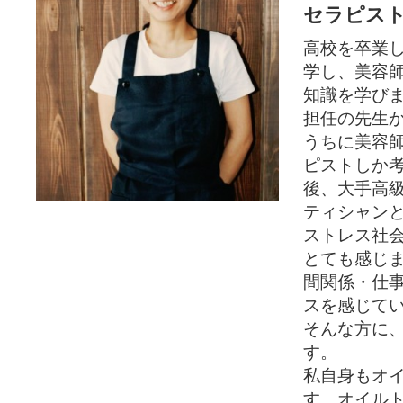
セラピス
高校を卒業
学し、美容
知識を学び
担任の先生
うちに美容
ピストしか
後、大手高
ティシャン
ストレス社
とても感じ
間関係・仕
スを感じて
そんな方に
す。
私自身もオ
す。オイル