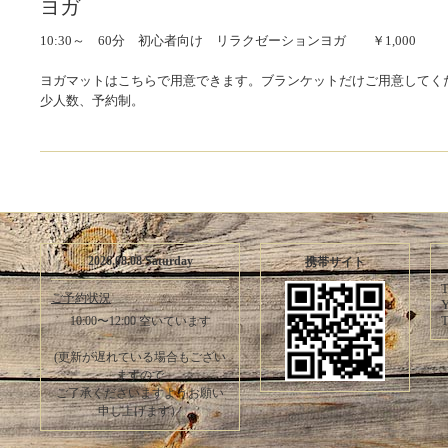
ヨガ
10:30～ 60分 初心者向け リラクゼーションヨガ ￥1,000
ヨガマットはこちらで用意できます。ブランケットだけご用意してく
少人数、予約制。
2026.08.08 Saturday
携帯サイト
T
ご予約状況
Y
T
10:00〜12:00 空いています
(更新が遅れている場合もござい
ますので
ご了承くださいますようお願い
申し上げます）