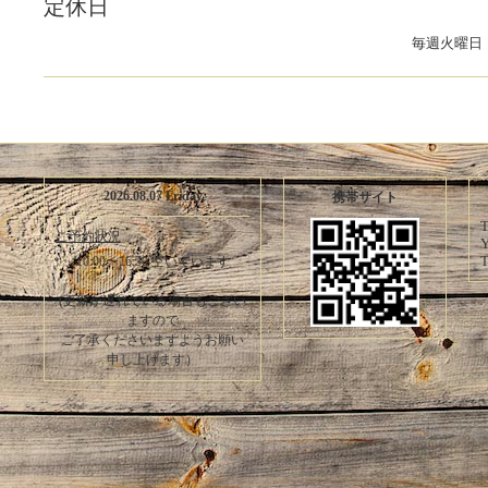
定休日
毎週火曜日
2026.08.07 Friday
携帯サイト
T
ご予約状況
Y
T
10:00〜16:30 空いています
(更新が遅れている場合もござい
ますので
ご了承くださいますようお願い
申し上げます）