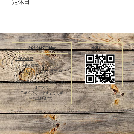
定休日
2026.08.07 Friday
携帯サイト
T
ご予約状況
Y
T
ご予約満了いたしました。
ありがとうございます🙇‍♀️
(更新が遅れている場合もござい
ますので
ご了承くださいますようお願い
申し上げます）