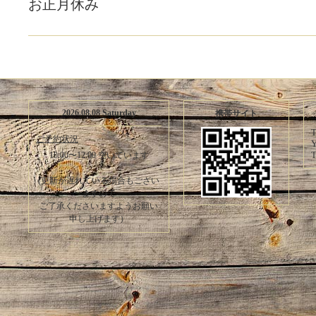
お正月休み
2026.08.08 Saturday
携帯サイト
T
ご予約状況
Y
T
10:00〜12:00 空いています
(更新が遅れている場合もござい
ますので
ご了承くださいますようお願い
申し上げます）