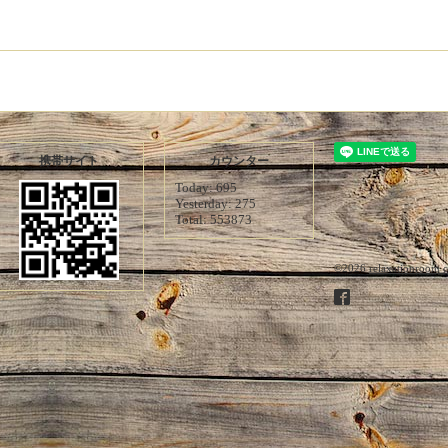
携帯サイト
カウンター
Today:
695
Yesterday:
275
Total:
553873
©2026
relaxationroom 