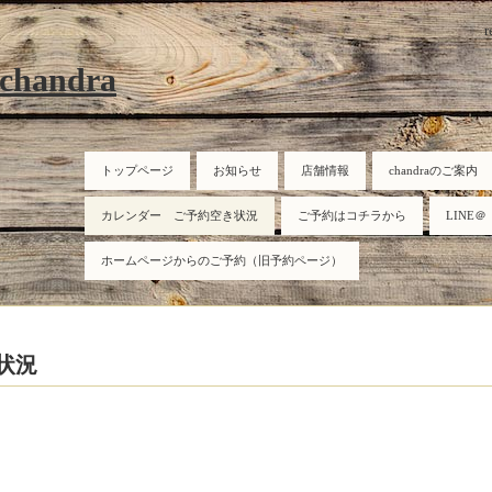
r
 chandra
トップページ
お知らせ
店舗情報
chandraのご案内
カレンダー ご予約空き状況
ご予約はコチラから
LINE＠
ホームページからのご予約（旧予約ページ）
状況