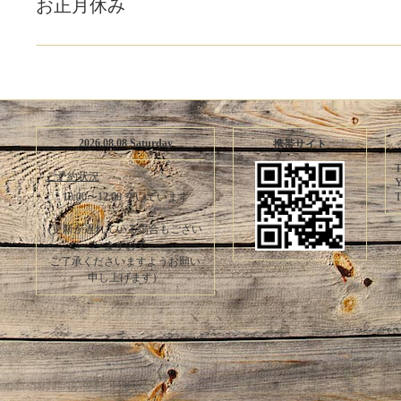
お正月休み
2026.08.08 Saturday
携帯サイト
T
ご予約状況
Y
T
10:00〜12:00 空いています
(更新が遅れている場合もござい
ますので
ご了承くださいますようお願い
申し上げます）