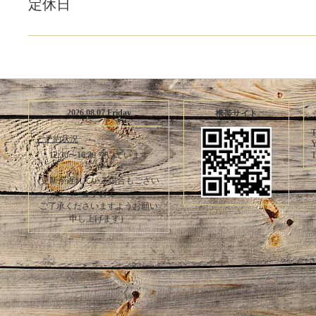
定休日
2026.08.07 Friday
携帯サイト
T
ご予約状況
Y
T
12:30〜16:30 空いています
(更新が遅れている場合もござい
ますので
ご了承くださいますようお願い
申し上げます）