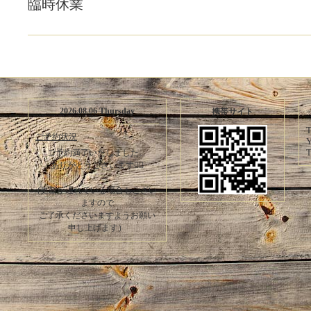
臨時休業
2026.08.06 Thursday
携帯サイト
T
ご予約状況
Y
T
ご予約満了いたしました。
ありがとうございます🙇‍♀️
(更新が遅れている場合もござい
ますので
ご了承くださいますようお願い
申し上げます）