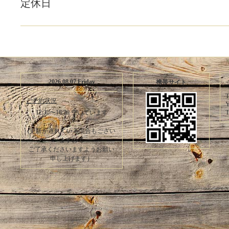
定休日
2026.08.07 Friday
携帯サイト
T
ご予約状況
Y
T
12:30〜16:30 空いています
(更新が遅れている場合もござい
ますので
ご了承くださいますようお願い
申し上げます）