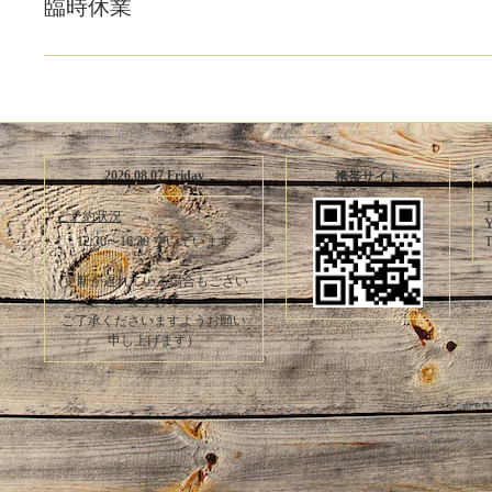
臨時休業
2026.08.07 Friday
携帯サイト
T
ご予約状況
Y
T
12:30〜16:30 空いています
(更新が遅れている場合もござい
ますので
ご了承くださいますようお願い
申し上げます）