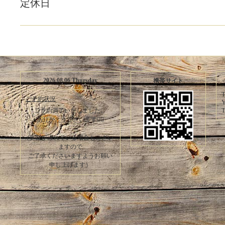
定休日
2026.08.06 Thursday
携帯サイト
T
ご予約状況
Y
T
ご予約満了いたしました。
ありがとうございます🙇‍♀️
(更新が遅れている場合もござい
ますので
ご了承くださいますようお願い
申し上げます）