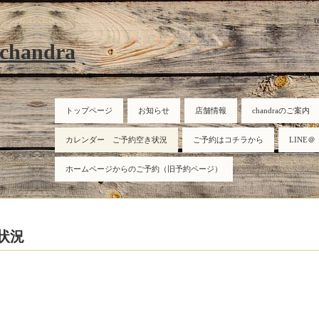
r
 chandra
トップページ
お知らせ
店舗情報
chandraのご案内
カレンダー ご予約空き状況
ご予約はコチラから
LINE＠
ホームページからのご予約（旧予約ページ）
状況