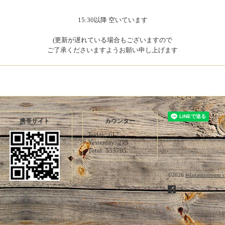
15:30以降 空いています
(更新が遅れている場合もございますので
ご了承くださいますようお願い申し上げます
携帯サイト
カウンター
Today:
617
Yesterday:
275
Total:
553795
©2026
relaxationroom 