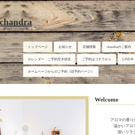
r
 chandra
トップページ
お知らせ
店舗情報
chandraのご案内
カレンダー ご予約空き状況
ご予約はコチラから
LINE＠
ホームページからのご予約（旧予約ページ）
Welcome
アロマの香り
温かいアロ
深いリラ