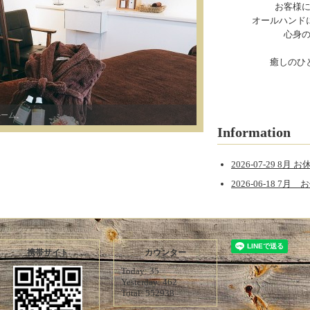
お客様
オールハンド
心身
癒しのひ
Information
2026-07-29 8
2026-06-18 7
携帯サイト
カウンター
Today:
35
Yesterday:
462
Total:
552938