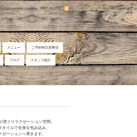
elaxationroom chandra
0857-54-1732
メニュー
ご予約時注意事項
ブログ
スタッフ紹介
が漂うリラクゼーション空間。
マオイルで全身を包み込み、
クゼーションへ導きます。