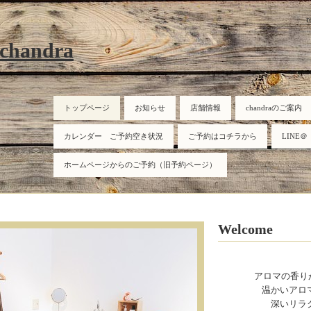
r
 chandra
トップページ
お知らせ
店舗情報
chandraのご案内
カレンダー ご予約空き状況
ご予約はコチラから
LINE＠
ホームページからのご予約（旧予約ページ）
Welcome
アロマの香り
温かいアロ
深いリラ