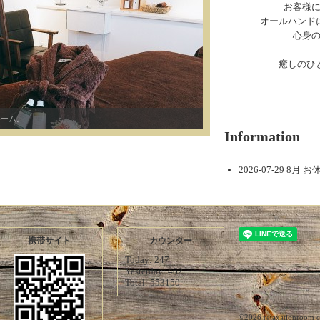
お客様
オールハンド
心身
癒しのひ
ルーム。
Information
2026-07-29 8
携帯サイト
カウンター
Today:
247
Yesterday:
462
Total:
553150
©2026
relaxationroom 