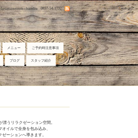
elaxationroom chandra
0857-54-1732
メニュー
ご予約時注意事項
ブログ
スタッフ紹介
が漂うリラクゼーション空間。
マオイルで全身を包み込み、
クゼーションへ導きます。