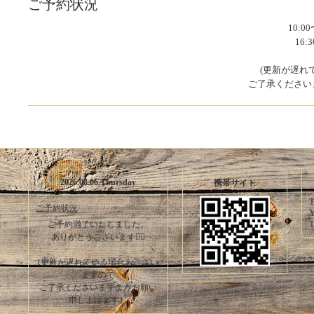
ご予約状況
10:0
16
(更新が遅れ
ご了承ください
2026.08.06 Thursday
携帯サイト
T
ご予約状況
Y
T
ご予約満了いたしました。
ありがとうございます🙇‍♀️
(更新が遅れている場合もござい
ますので
ご了承くださいますようお願い
申し上げます）