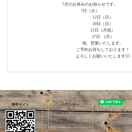
7月のお休みのお知らせです。
7日（火）
12日（日）
20日（日）
21日（月祝）
27日 (月）
他、営業いたします。
ご予約お待ちしております！
よろしくお願いいたします🙇‍♀️
携帯サイト
カウンター
Today:
457
Yesterday:
251
Total:
552898