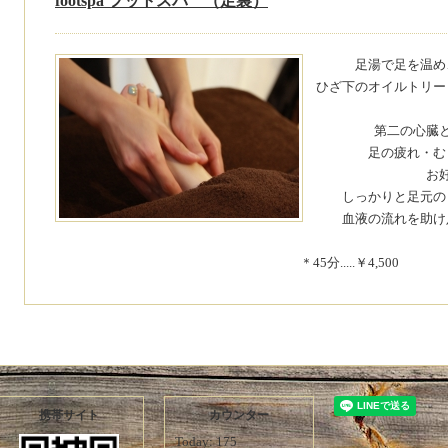
footspa フットスパ （足裏）
足湯で足を温め
ひざ下のオイルトリー
第二の心臓
足の疲れ・む
お
しっかりと足元の
血液の流れを助け
＊45分.....￥4,500
携帯サイト
カウンター
Today:
175