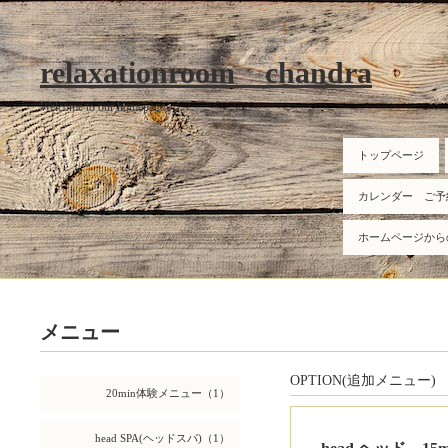
relaxationroom chandra
Welcome to our homepage
トップページ
カレンダー ご予
ホームページから
メニュー
OPTION(追加メニュー)
20min体験メニュー（1）
head SPA(ヘッドスパ)（1）