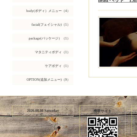
head ヘッド 15m
body(ボディ）メニュー（4）
facial(フェイシャル)（1）
package(パッケージ）（1）
マタニティボディ（1）
ケアボディ（1）
OPTION(追加メニュー)（9）
2026.08.08 Saturday
携帯サイト
T
Y
T