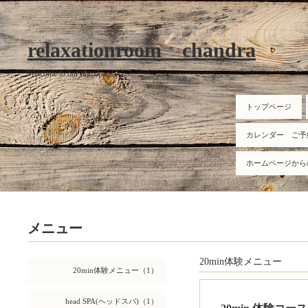
relaxationroom chandra
Welcome to our homepage
トップページ
カレンダー ご予
ホームページから
メニュー
20min体験メニュー
20min体験メニュー（1）
head SPA(ヘッドスパ)（1）