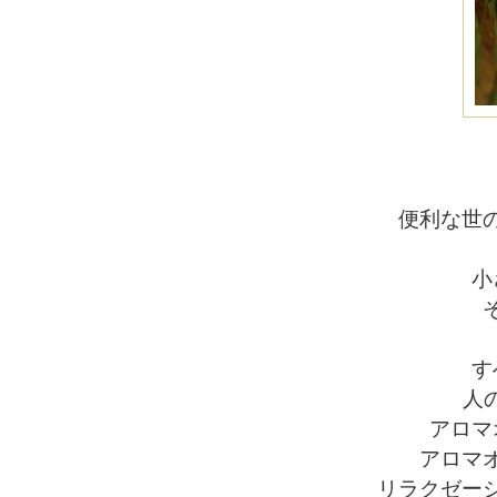
便利な世
小
す
人
アロマ
アロマ
リラクゼー