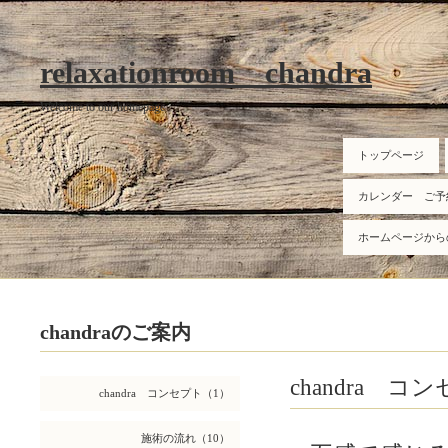
relaxationroom chandra
Welcome to our homepage
トップページ
カレンダー ご予
ホームページから
chandraのご案内
chandra コ
chandra コンセプト（1）
施術の流れ（10）